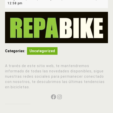
24,
12:58 pm
2020
Categorías:
Uncategorized
A través de este sitio web, te mantendremos
informado de todas las novedades disponibles, sigue
nuestras redes sociales para permanecer conectado
con nosotros, te descubrimos las últimas tendencias
en bicicletas.
Facebook
Instagram
Navegación