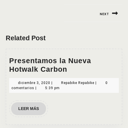
de
NEXT
entradas
Siguiente
entrada:
Related Post
Presentamos la Nueva
Presentamos
Hotwalk Carbon
la
diciembre
Repabike
diciembre 3, 2020
|
Repabike Repabike
|
0
Nueva
3,
Repabike
comentarios
|
5:39 pm
Hotwalk
2020
Carbon
LEER
LEER MÁS
MÁS